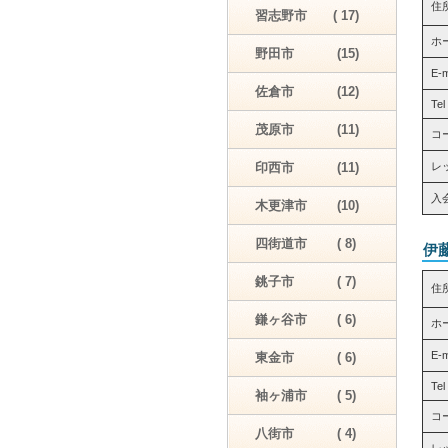
住
習志野市 ( 17)
ホ
野田市 (15)
E-
佐倉市 (12)
Tel
茂原市 (11)
コ
印西市 (11)
レッ
入
木更津市 (10)
四街道市 ( 8)
伊
銚子市 ( 7)
住
鎌ヶ谷市 ( 6)
ホ
E-
東金市 ( 6)
Tel
袖ヶ浦市 ( 5)
コ
八街市 ( 4)
レッ