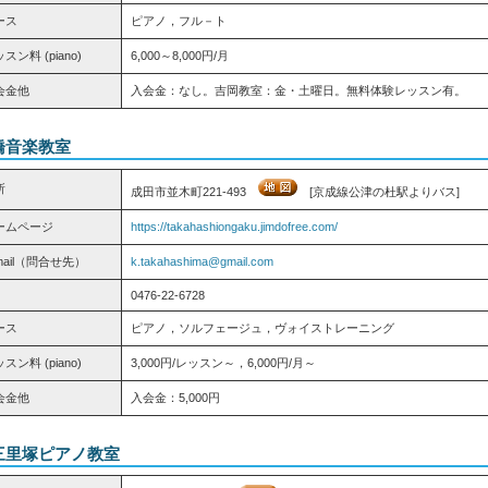
ース
ピアノ，フル－ト
スン料 (piano)
6,000～8,000円/月
会金他
入会金：なし。吉岡教室：金・土曜日。無料体験レッスン有。
橋音楽教室
所
成田市並木町221-493
[京成線公津の杜駅よりバス]
ームページ
https://takahashiongaku.jimdofree.com/
mail（問合せ先）
k.takahashima@gmail.com
0476-22-6728
ース
ピアノ，ソルフェージュ，ヴォイストレーニング
スン料 (piano)
3,000円/レッスン～，6,000円/月～
会金他
入会金：5,000円
三里塚ピアノ教室