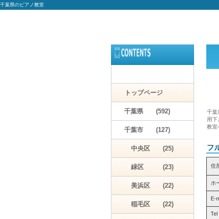
千葉県のピアノ教室
トップページ
千葉県 (592)
千葉
用下
教室
千葉市 (127)
フ
中央区 (25)
住
緑区 (23)
ホ
美浜区 (22)
E-
稲毛区 (22)
Tel