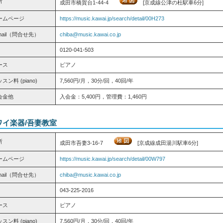
所
成田市橋賀台1-44-4
[京成線公津の杜駅車6分]
ームページ
https://music.kawai.jp/search/detail/00H273
mail（問合せ先）
chiba@music.kawai.co.jp
0120-041-503
ース
ピアノ
スン料 (piano)
7,560円/月，30分/回，40回/年
会金他
入会金：5,400円，管理費：1,460円
ワイ楽器/吾妻教室
所
成田市吾妻3-16-7
[京成線成田湯川駅車6分]
ームページ
https://music.kawai.jp/search/detail/00W797
mail（問合せ先）
chiba@music.kawai.co.jp
043-225-2016
ース
ピアノ
スン料 (piano)
7,560円/月，30分/回，40回/年