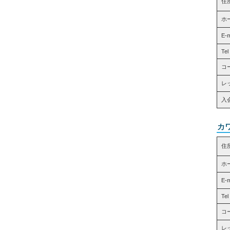
住
ホ
E-
Tel
コ
レッ
入
カ
住
ホ
E-
Tel
コ
レッ