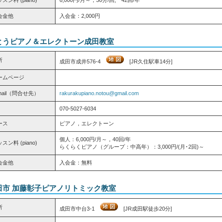
会金他
入会金：2,000円
とうピアノ＆エレクトーン成田教室
所
成田市成井576-4
[JR久住駅車14分]
ームページ
mail（問合せ先）
rakurakupiano.notou@gmail.com
070-5027-6034
ース
ピアノ，エレクトーン
個人：6,000円/月～，40回/年
スン料 (piano)
らくらくピアノ（グループ：中高年）：3,000円/(月･2回)～
会金他
入会金：無料
田市 加藤彰子ピアノリトミック教室
所
成田市中台3-1
[JR成田駅徒歩20分]