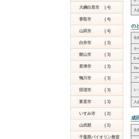
大綱白里市 ( 4)
入
香取市 ( 4)
の
山武市 ( 4)
住
白井市 ( 3)
ホ
館山市 ( 3)
E-
君津市 ( 3)
Tel
コ
鴨川市 ( 3)
匝瑳市 ( 3)
レッ
富里市 ( 3)
入
いすみ市 ( 2)
成
山武郡 ( 2)
住
千葉県バイオリン教室