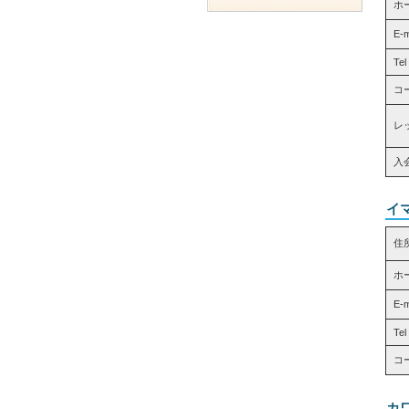
ホ
E-
Tel
コ
レッ
入
イ
住
ホ
E-
Tel
コ
カ