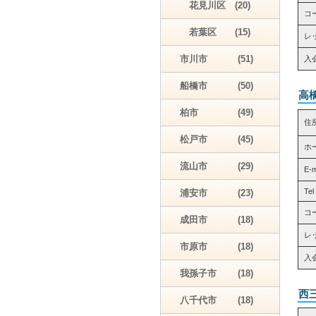
花見川区 (20)
コ
若葉区 (15)
レッ
市川市 (51)
入
船橋市 (50)
高
柏市 (49)
住
松戸市 (45)
ホ
流山市 (29)
E-
Tel
浦安市 (23)
コ
成田市 (18)
レッ
市原市 (18)
入
我孫子市 (18)
西
八千代市 (18)