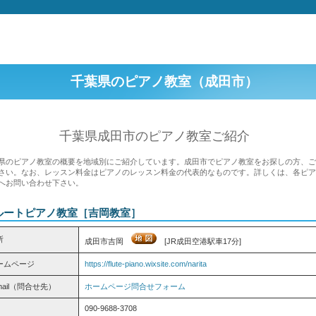
千葉県のピアノ教室（成田市）
千葉県成田市のピアノ教室ご紹介
県のピアノ教室の概要を地域別にご紹介しています。成田市でピアノ教室をお探しの方、
さい。なお、レッスン料金はピアノのレッスン料金の代表的なものです。詳しくは、各ピ
へお問い合わせ下さい。
ルートピアノ教室［吉岡教室］
所
成田市吉岡
[JR成田空港駅車17分]
ームページ
https://flute-piano.wixsite.com/narita
mail（問合せ先）
ホームページ問合せフォーム
090-9688-3708