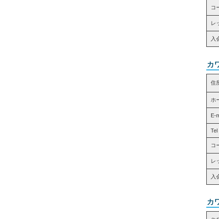
コ
レッ
入
カ
住
ホ
E-
Tel
コ
レッ
入
カ