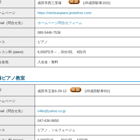
所
成田市西三里塚
[JR成田駅車10分]
ームページ
https://nishisanpiano.jimdofree.com/
mail（問合せ先）
ホームページ問合せフォーム
080-5446-7536
ース
ピアノ
スン料 (piano)
6,000円/月～，30分/回, 4回/月
会金他
入会金：無料
藤ピアノ教室
所
成田市玉造6-29-12
[JR成田駅車9分]
ームページ
mail（問合せ先）
n4ito@yahoo.co.jp
047-636-8650
ース
ピアノ，ソルフェージュ
スン料 (piano)
6,000円/月～，30分/回, 42回/年