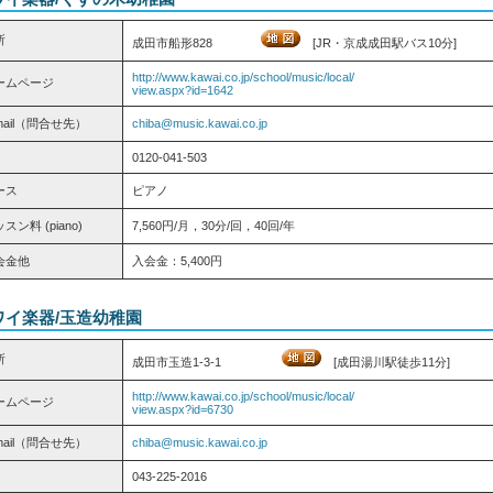
所
成田市船形828
[JR・京成成田駅バス10分]
http://www.kawai.co.jp/school/music/local/
ームページ
view.aspx?id=1642
mail（問合せ先）
chiba@music.kawai.co.jp
0120-041-503
ース
ピアノ
スン料 (piano)
7,560円/月，30分/回，40回/年
会金他
入会金：5,400円
ワイ楽器/玉造幼稚園
所
成田市玉造1-3-1
[成田湯川駅徒歩11分]
http://www.kawai.co.jp/school/music/local/
ームページ
view.aspx?id=6730
mail（問合せ先）
chiba@music.kawai.co.jp
043-225-2016