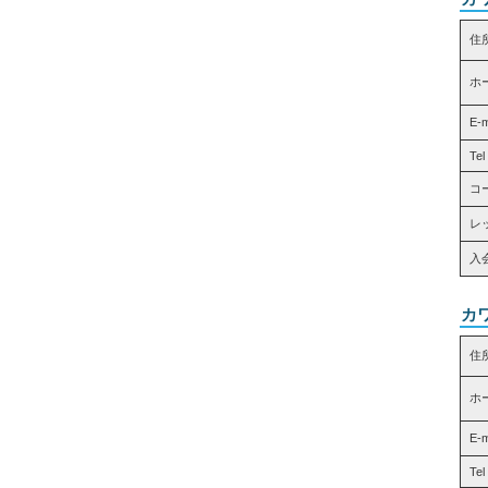
住
ホ
E-
Tel
コ
レッ
入
カ
住
ホ
E-
Tel