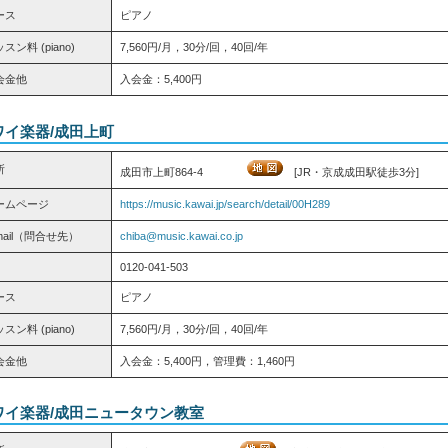
ース
ピアノ
スン料 (piano)
7,560円/月，30分/回，40回/年
会金他
入会金：5,400円
ワイ楽器/成田上町
所
成田市上町864-4
[JR・京成成田駅徒歩3分]
ームページ
https://music.kawai.jp/search/detail/00H289
mail（問合せ先）
chiba@music.kawai.co.jp
0120-041-503
ース
ピアノ
スン料 (piano)
7,560円/月，30分/回，40回/年
会金他
入会金：5,400円，管理費：1,460円
ワイ楽器/成田ニュータウン教室