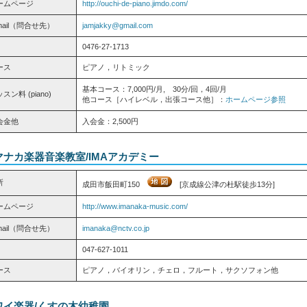
ームページ
http://ouchi-de-piano.jimdo.com/
mail（問合せ先）
jamjakky@gmail.com
0476-27-1713
ース
ピアノ，リトミック
基本コース：7,000円/月, 30分/回，4回/月
スン料 (piano)
他コース［ハイレベル，出張コース他］：
ホームページ参照
会金他
入会金：2,500円
マナカ楽器音楽教室/IMAアカデミー
所
成田市飯田町150
[京成線公津の杜駅徒歩13分]
ームページ
http://www.imanaka-music.com/
mail（問合せ先）
imanaka@nctv.co.jp
047-627-1011
ース
ピアノ，バイオリン，チェロ，フルート，サクソフォン他
ワイ楽器/くすの木幼稚園