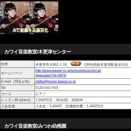
カワイ音楽教室/木更津センター
住所
木更津市大和2-1-16
[JR内房線木更津駅徒歩2分]
http://www.kawai.co.jp/school/music/local/
ホームページ
view.aspx?id=3978
E-mail（問合せ先）
chiba@music.kawai.co.jp
Tel
0120-041-503
コース
ピアノ
レッスン料 (piano)
7,560円/月，30分/回，40回/年
入会金他
入会金：5,400円，設備維持費：1,460円/月
カワイ音楽教室/みつわ幼稚園