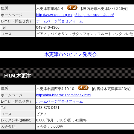
住所
木更津市築地1-4
[JR内房線木更津駅バス16分]
ホームページ
http://www.kondo-g.co.jp/shop_classroom/aeon/
E-mail（問合せ先）
ホームページ問合せフォーム
Tel
043-840-4360
コース
ピアノ，バイオリン，サクソフォン，フルート，ウクレレ
木更津市のピアノ発表会、ビデオ撮影しま
H.I.M.木更津
住所
木更津市請西東4-10-10
[内房線木更津駅車13分]
ホームページ
http://him-kisarazu.com/index.html
E-mail（問合せ先）
ホームページ問合せフォーム
Tel
043-873-0421
コース
ピアノ
レッスン料 (piano)
8,000円/月~，30分/回，42回/年
入会金他
入会金：5,000円