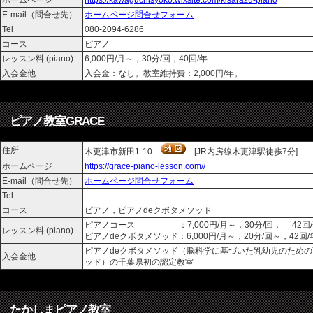
ホームページ
https://kawaguchisyoko.wixsite.com/kisarazu-piano
E-mail（問合せ先）
ホームページ問合せフォーム
Tel
080-2094-6286
コース
ピアノ
レッスン料 (piano)
6,000円/月～，30分/回，40回/年
入会金他
入会金：なし。教室維持費：2,000円/年。
ピアノ教室GRACE
住所
木更津市新田1-10
[JR内房線木更津駅徒歩7分]
ホームページ
https://grace-piano-lesson.com//
E-mail（問合せ先）
ホームページ問合せフォーム
Tel
コース
ピアノ，ピアノdeクボタメソッド
ピアノコース ：7,000円/月～，30分/回， 42回/
レッスン料 (piano)
ピアノdeクボタメソッド：6,000円/月～，20分/回～，42回/
ピアノdeクボタメソッド（脳科学に基づいた乳幼児のため
入会金他
ッド）の千葉県初の認定教室
たかしまピアノ教室