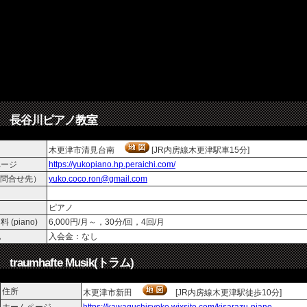
長谷川ピアノ教室
木更津市清見台南
[JR内房線木更津駅車15分]
ページ
https://yukopiano.hp.peraichi.com/
l（問合せ先）
yuko.coco.ron@gmail.com
ピアノ
 (piano)
6,000円/月～，30分/回，4回/月
他
入会金：なし
traumhafte Musik(トラム)
住所
木更津市新田
[JR内房線木更津駅徒歩10分]