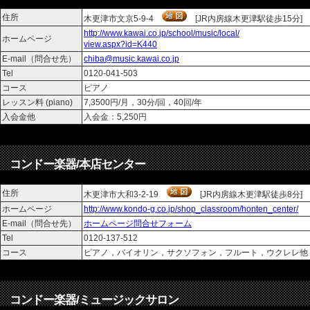
住所
木更津市文京5-9-4
[JR内房線木更津駅徒歩15分]
http://www.kawai.co.jp/school/music/local/
ホームページ
view.aspx?id=K440
E-mail（問合せ先）
chiba@music.kawai.co.jp
Tel
0120-041-503
コース
ピアノ
レッスン料 (piano)
7,3500円/月，30分/回，40回/年
入会金他
入会金：5,250円
コンドー楽器/本店センター
住所
木更津市大和3-2-19
[JR内房線木更津駅徒歩8分]
ホームページ
http://www.kondo-g.co.jp/shop_classroom/honten_center/
E-mail（問合せ先）
ホームページ問合せフォーム
Tel
0120-137-512
コース
ピアノ，バイオリン，サクソフォン，フルート，ウクレレ
コンドー楽器/ミュージックサロン