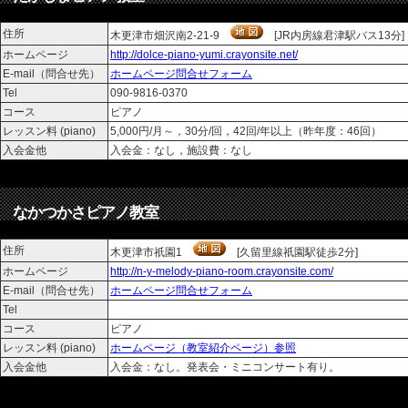
住所
木更津市畑沢南2-21-9
[JR内房線君津駅バス13分]
ホームページ
http://dolce-piano-yumi.crayonsite.net/
E-mail（問合せ先）
ホームページ問合せフォーム
Tel
090-9816-0370
コース
ピアノ
レッスン料 (piano)
5,000円/月～，30分/回，42回/年以上（昨年度：46回）
入会金他
入会金：なし，施設費：なし
なかつかさピアノ教室
住所
木更津市祇園1
[久留里線祇園駅徒歩2分]
ホームページ
http://n-y-melody-piano-room.crayonsite.com/
E-mail（問合せ先）
ホームページ問合せフォーム
Tel
コース
ピアノ
レッスン料 (piano)
ホームページ（教室紹介ページ）参照
入会金他
入会金：なし。発表会・ミニコンサート有り。